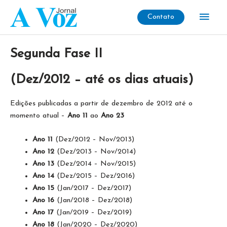
Ir
Men
Contato
para
o
princ
conteúdo
Segunda Fase II
(Dez/2012 – até os dias atuais)
Edições publicadas a partir de dezembro de 2012 até o
momento atual –
Ano 11
ao
Ano 23
Ano 11
(Dez/2012 – Nov/2013)
Ano 12
(Dez/2013 – Nov/2014)
Ano 13
(Dez/2014 – Nov/2015)
Ano 14
(Dez/2015 – Dez/2016)
Ano 15
(Jan/2017 – Dez/2017)
Ano 16
(Jan/2018 – Dez/2018)
Ano 17
(Jan/2019 – Dez/2019)
Ano 18
(Jan/2020 – Dez/2020)