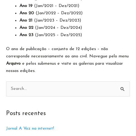
Ano 19
(Jan/2021 – Dez/2021)
Ano 20
(Jan/2022 – Dez/2022)
Ano 21
(Jan/2023 – Dez/2023)
Ano 22
(Jan/2024 – Dez/2024)
Ano 23
(Jan/2025 – Dez/2025)
O ano de publicação – conjunto de 12 edições – não
corresponde necessariamente ao ano civil. Navegue pelo menu
Arquivo
e pelos submenus e visite as galerias para visualizar
nossas edições.
P
e
s
Posts recentes
q
u
Jornal A Voz na internet!
i