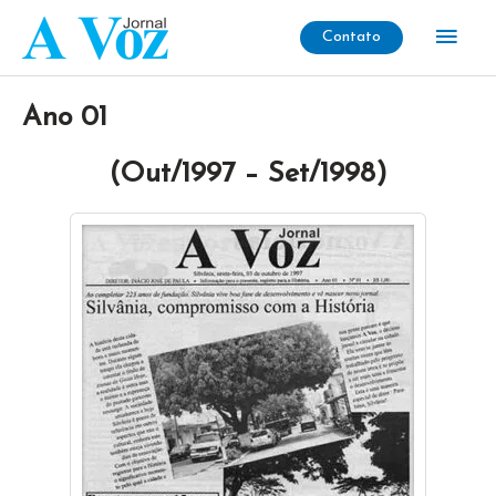
Ir
Men
Contato
para
o
princ
conteúdo
Ano 01
(Out/1997 – Set/1998)